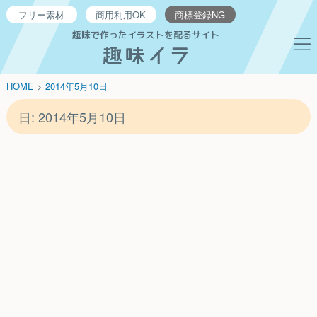
フリー
素材
商用利用
OK
商標登録
NG
趣味で作ったイラストを配るサイト
HOME
>
2014年
5月
10日
日:
2014年5月10日