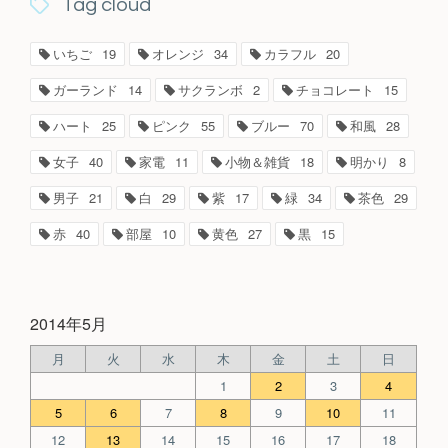
Tag cloud
いちご
19
オレンジ
34
カラフル
20
ガーランド
14
サクランボ
2
チョコレート
15
ハート
25
ピンク
55
ブルー
70
和風
28
女子
40
家電
11
小物＆雑貨
18
明かり
8
男子
21
白
29
紫
17
緑
34
茶色
29
赤
40
部屋
10
黄色
27
黒
15
2014年5月
月
火
水
木
金
土
日
1
2
3
4
5
6
7
8
9
10
11
12
13
14
15
16
17
18