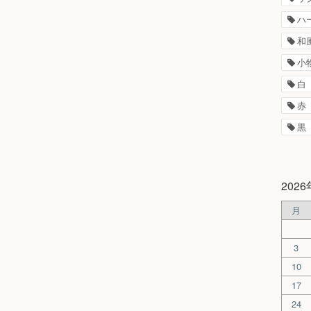
ハ
和
小
白
赤
黒
202
月
3
10
17
24