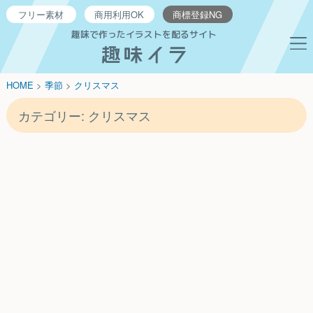
フリー
素材
商用利用
OK
商標登録
NG
趣味で作ったイラストを配るサイト
HOME
>
季節
>
クリスマス
カテゴリー:
クリスマス