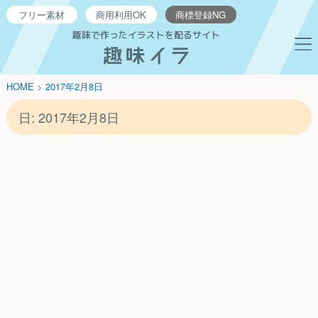
フリー
素材
商用利用
OK
商標登録
NG
趣味で作ったイラストを配るサイト
HOME
>
2017年
2月
8日
日:
2017年2月8日