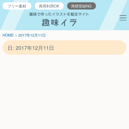
フリー
素材
商用利用
OK
商標登録
NG
趣味で作ったイラストを配るサイト
HOME
>
2017年
12月
11日
日:
2017年12月11日