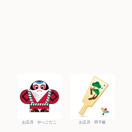
お正月 やっこだこ
お正月 羽子板