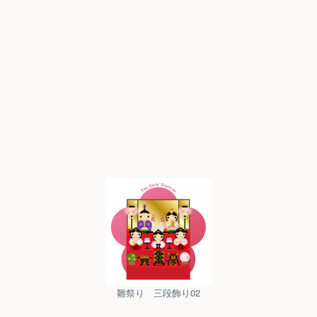
雛祭り 三段飾り02