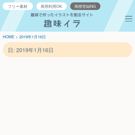
フリー
素材
商用利用
OK
商標登録
NG
趣味で作ったイラストを配るサイト
HOME
>
2019年
1月
16日
日:
2019年1月16日