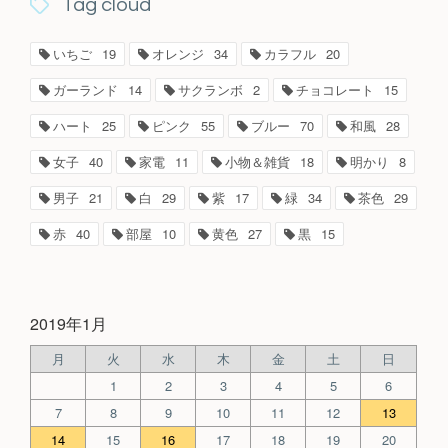
Tag cloud
いちご
19
オレンジ
34
カラフル
20
ガーランド
14
サクランボ
2
チョコレート
15
ハート
25
ピンク
55
ブルー
70
和風
28
女子
40
家電
11
小物＆雑貨
18
明かり
8
男子
21
白
29
紫
17
緑
34
茶色
29
赤
40
部屋
10
黄色
27
黒
15
2019年1月
月
火
水
木
金
土
日
1
2
3
4
5
6
7
8
9
10
11
12
13
14
15
16
17
18
19
20