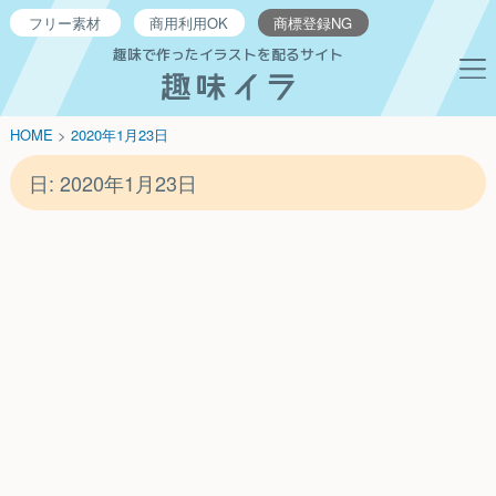
フリー
素材
商用利用
OK
商標登録
NG
趣味で作ったイラストを配るサイト
HOME
>
2020年
1月
23日
日:
2020年1月23日