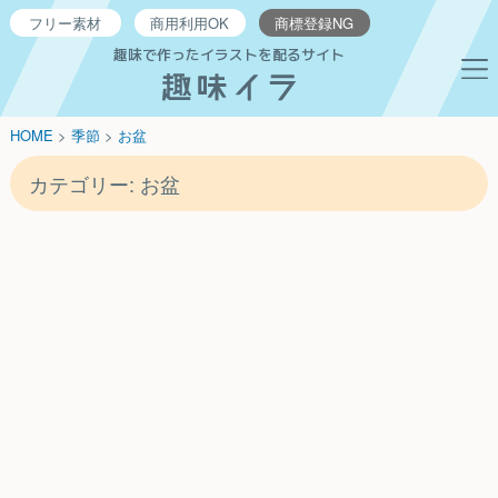
フリー
素材
商用利用
OK
商標登録
NG
趣味で作ったイラストを配るサイト
HOME
>
季節
>
お盆
カテゴリー:
お盆