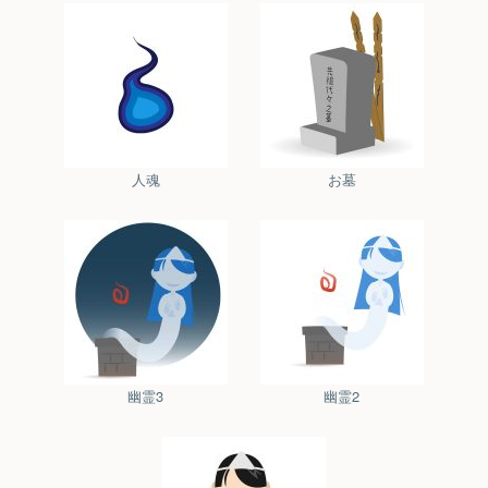
人魂
お墓
幽霊3
幽霊2