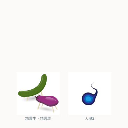
精霊牛・精霊馬
人魂2