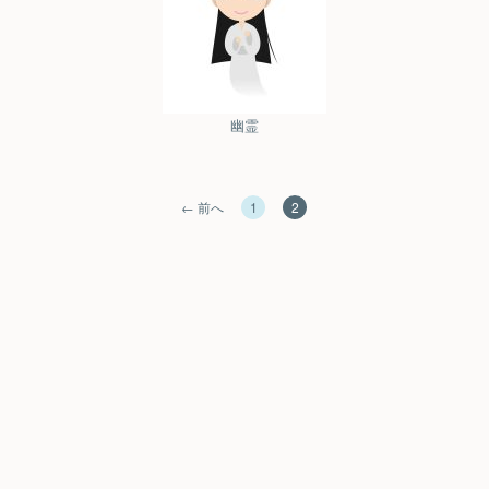
幽霊
← 前へ
1
2