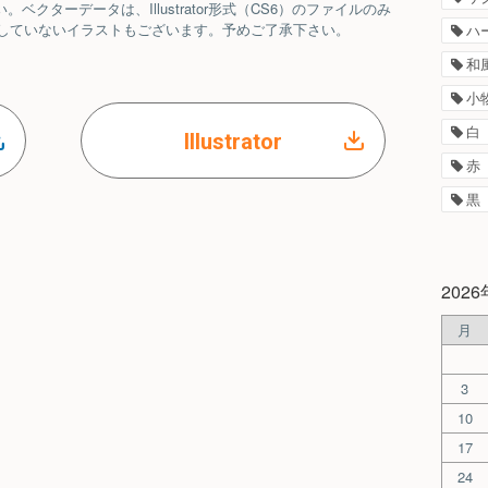
クターデータは、Illustrator形式（CS6）のファイルのみ
ルを提供していないイラストもございます。予めご了承下さい。
ハ
和
小
白
Illustrator
赤
黒
202
月
3
10
17
24