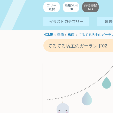
フリー
商用利用
商標登録
素材
OK
NG
イラストカテゴリー
趣味
HOME
>
季節
>
梅雨
>
てるてる坊主のガーラン
てるてる坊主のガーランド02