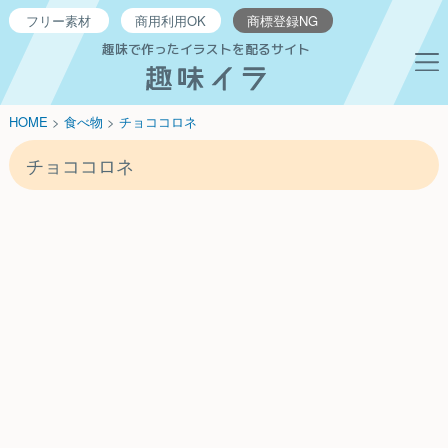
フリー
素材
商用利用
OK
商標登録
NG
趣味で作ったイラストを配るサイト
HOME
>
食べ物
>
チョココロネ
チョココロネ