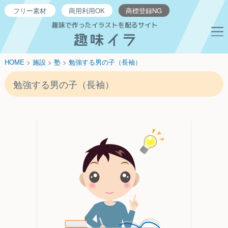
フリー
素材
商用利用
OK
商標登録
NG
趣味で作ったイラストを配るサイト
HOME
>
施設
>
塾
>
勉強する男の子（長袖）
勉強する男の子（長袖）