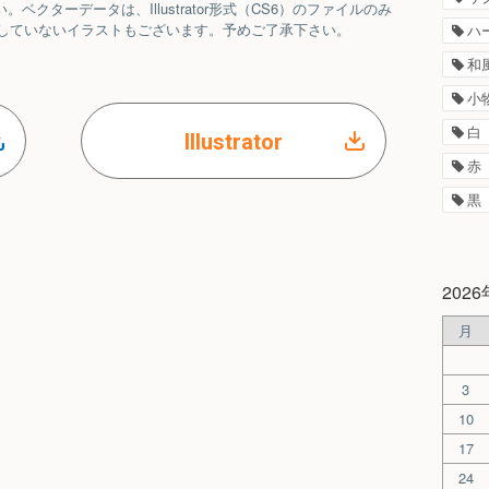
クターデータは、Illustrator形式（CS6）のファイルのみ
ルを提供していないイラストもございます。予めご了承下さい。
ハ
和
小
白
Illustrator
赤
黒
202
月
3
10
17
24