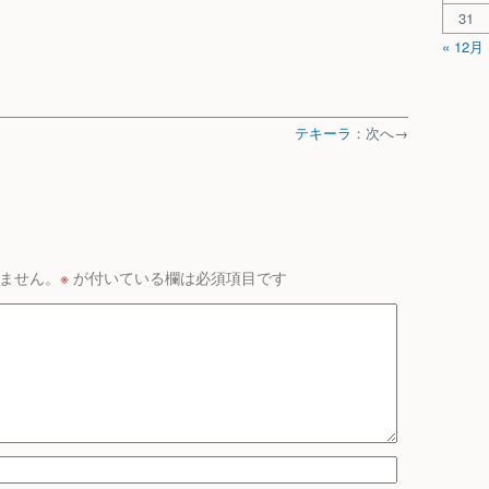
31
« 12月
テキーラ
：次へ→
ません。
※
が付いている欄は必須項目です