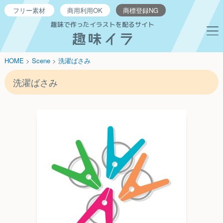
フリー
素材
商用利用
OK
商標登録
NG
趣味で作ったイラストを配るサイト
HOME
>
Scene
>
洗濯ばさみ
洗濯ばさみ