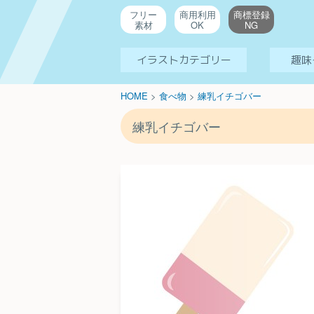
フリー
商用利用
商標登録
素材
OK
NG
イラストカテゴリー
趣味
HOME
>
食べ物
>
練乳イチゴバー
練乳イチゴバー