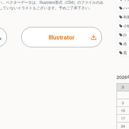
クターデータは、Illustrator形式（CS6）のファイルのみ
ルを提供していないイラストもございます。予めご了承下さい。
ハ
和
小
白
Illustrator
赤
黒
202
月
3
10
17
24