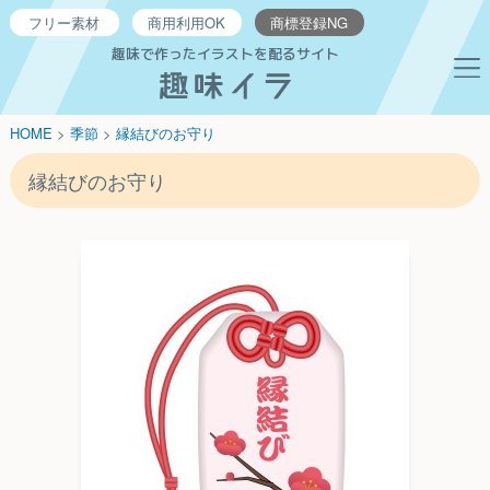
フリー
素材
商用利用
OK
商標登録
NG
趣味で作ったイラストを配るサイト
HOME
>
季節
>
縁結びのお守り
縁結びのお守り